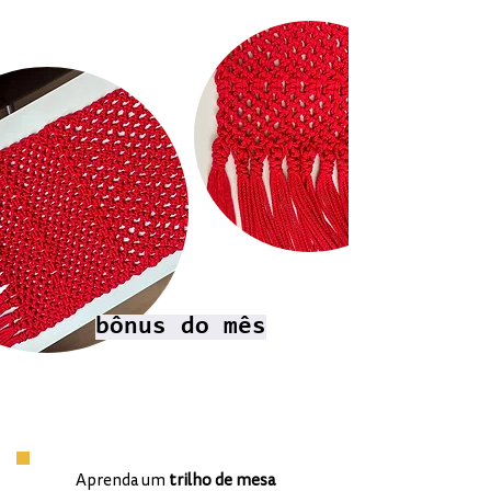
bônus do
mês
TRILHO
CANELA
Aprenda um
trilho de mesa