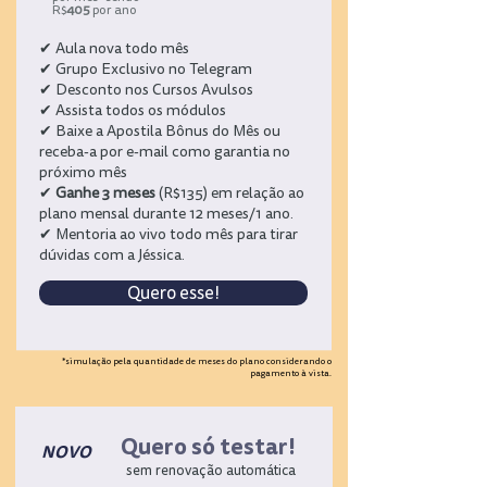
R$
405
por ano
✔ Aula nova todo mês
✔ Grupo Exclusivo no Telegram
✔ Desconto nos Cursos Avulsos
✔ Assista todos os módulos
✔ Baixe a Apostila Bônus do Mês ou
receba-a por e-mail como garantia no
próximo mês
✔
Ganhe 3 meses
(R$135) em relação ao
plano mensal durante 12 meses/1 ano.
✔ Mentoria ao vivo todo mês para tirar
dúvidas com a Jéssica.
Quero esse!
*simulação pela quantidade de meses do plano considerando o
pagamento à vista.
Quero só testar!
NOVO
sem renovação automática