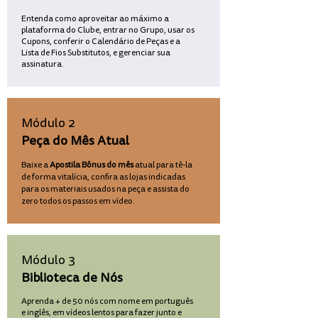
Entenda como aproveitar ao máximo a
plataforma do Clube, entrar no Grupo, usar os
Cupons, conferir o Calendário de Peças e a
Lista de Fios Substitutos, e gerenciar sua
assinatura.
Módulo 2
Peça do Mês Atual
Baixe a
Apostila Bônus do mês
atual para tê-la
de forma vitalícia, confira as lojas indicadas
para os materiais usados na peça e assista do
zero todos os passos em vídeo.
Módulo 3
Biblioteca de Nós
Aprenda + de 50 nós com nome em português
e inglês, em vídeos lentos para fazer junto e