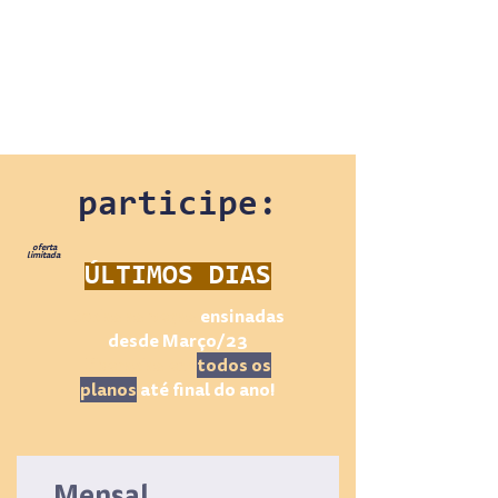
participe:
oferta
limitada
ÚLTIMOS DIAS
todas as peças
ensinadas
desde Março/23
liberadas em
todos os
planos
até final do ano!
Mensal