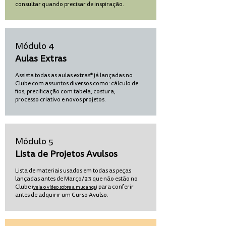
consultar quando precisar de inspiração.
Módulo 4
Aulas Extras
Assista todas as aulas extras* já lançadas no
Clube com assuntos diversos como: cálculo de
fios, precificação com tabela, costura,
processo criativo e novos projetos.
Módulo 5
Lista de Projetos Avulsos
Lista de materiais usados em todas as peças
lançadas antes de
Março/23 que não estão no
Clube
para conferir
(
veja o vídeo sobre a mudança
)
antes de adquirir um Curso Avulso.