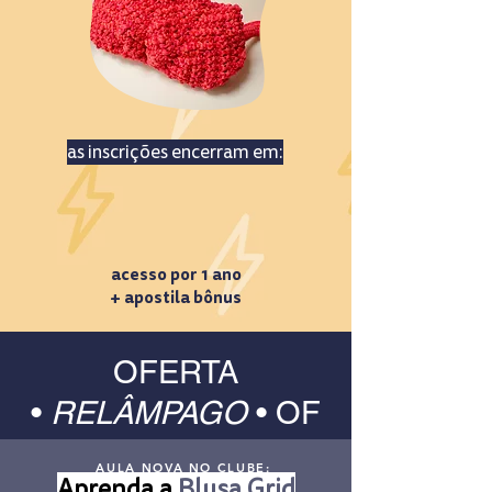
as inscrições encerram em:
acesso por 1 ano
+ apostila bônus
OFERTA
•
RELÂMPAGO
•
OF
ERTA
AULA NOVA NO CLUBE:
Aprenda a
Blusa Grid