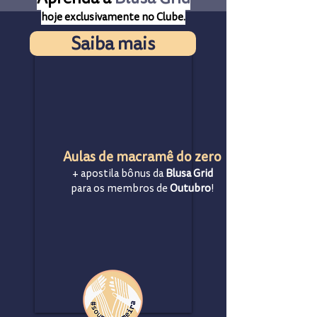
hoje exclusivamente no
Clube.
Saiba mais
Aulas de macramê do zero
+ apostila bônus da
Blusa Grid
para os membros de
Outubro
!