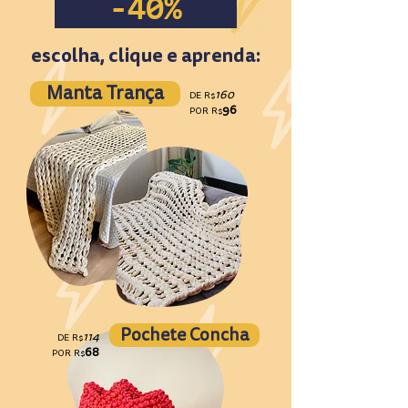
-40%
escolha, clique e aprenda:
Manta Trança
160
DE
R$
96
POR
R$
Pochete Concha
114
DE
R$
68
POR
R$