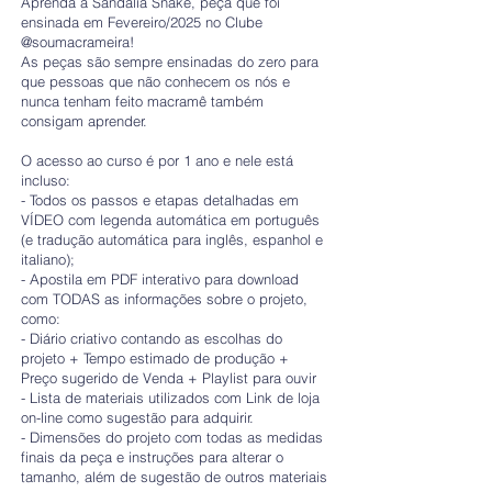
Aprenda a Sandália Snake, peça que foi
ensinada em Fevereiro/2025 no Clube
@soumacrameira!
As peças são sempre ensinadas do zero para
que pessoas que não conhecem os nós e
nunca tenham feito macramê também
consigam aprender.
O acesso ao curso é por 1 ano e nele está
incluso:
- Todos os passos e etapas detalhadas em
VÍDEO com legenda automática em português
(e tradução automática para inglês, espanhol e
italiano);
- Apostila em PDF interativo para download
com TODAS as informações sobre o projeto,
como:
- Diário criativo contando as escolhas do
projeto + Tempo estimado de produção +
Preço sugerido de Venda + Playlist para ouvir
- Lista de materiais utilizados com Link de loja
on-line como sugestão para adquirir.
- Dimensões do projeto com todas as medidas
finais da peça e instruções para alterar o
tamanho, além de sugestão de outros materiais