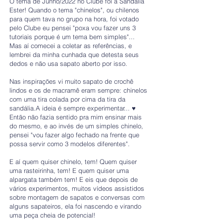
O tema de Junho/2022 no Clube foi a Sandália
Ester! Quando o tema "chinelos", ou chilenos
para quem tava no grupo na hora, foi votado
pelo Clube eu pensei "poxa vou fazer uns 3
tutoriais porque é um tema bem simples"...
Mas aí comecei a coletar as referências, e
lembrei da minha cunhada que detesta seus
dedos e não usa sapato aberto por isso.
Nas inspirações vi muito sapato de crochê
lindos e os de macramê eram sempre: chinelos
com uma tira colada por cima da tira da
sandália.A ideia é sempre experimentar... ♥
Então não fazia sentido pra mim ensinar mais
do mesmo, e ao invés de um simples chinelo,
pensei "vou fazer algo fechado na frente que
possa servir como 3 modelos diferentes".
E aí quem quiser chinelo, tem! Quem quiser
uma rasteirinha, tem! E quem quiser uma
alpargata também tem! E eis que depois de
vários experimentos, muitos vídeos assistidos
sobre montagem de sapatos e conversas com
alguns sapateiros, ela foi nascendo e virando
uma peça cheia de potencial!