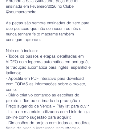
Aprenda a Saia Guarajuba, peça que foi
ensinada em Fevereiro/2026 no Clube
@soumacrameira!
As peças são sempre ensinadas do zero para
que pessoas que não conhecem os nós e
nunca tenham feito macramê também
consigam aprender.
Nele está incluso:
- Todos os passos e etapas detalhadas em
VÍDEO com legenda automática em português
(e tradução automática para inglês, espanhol e
italiano);
- Apostila em PDF interativo para download
com TODAS as informações sobre o projeto,
como:
- Diário criativo contando as escolhas do
projeto + Tempo estimado de produção +
Preço sugerido de Venda + Playlist para ouvir
- Lista de materiais utilizados com Link de loja
on-line como sugestão para adquirir.
- Dimensões do projeto com todas as medidas
finais da peça e instruções para alterar o
tamanho, além de sugestão de outros materiais