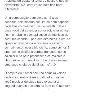
A Guirlanda dupla foi tema do nosso Clube em
Novembro/2020 com vários detalhes bem
diferentes!
Uma composição bem simples: 2 aros
cobertos pelo mesmo nó! Um nó bem especial,
nada básico mas bem fácil e versátil. Nessa
peça você vai aprender como adicionar outros
fios no trabalho com aplicação de técnicas de
costuras criando 2 padrões diferentes, além de
aprender como encapar os aros e saber o
comprimento necessário do fio, como unir os 2
aros, como desfiar o cordão trançado, como
calcular o fio para preencher aros maiores e
claro: esse nó maravilhoso! Eu disse que era
uma peça cheia de detalhes, ne?! :D
O projeto do tutorial ficou na primeira versão
onde o aro menor é mais delicado, mas se
você precisar de ajuda para executar a
segunda versão que está na foto: no Clube tem
uma aula extra com todas as informações para
fazer essa modificação.
O arquivo contém: