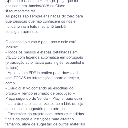
Aprenda o Conjunto Flamingo, peça que foi
ensinada em Janeiro/2025 no Clube
@soumacrameira!
As peças são sempre ensinadas do zero para
que pessoas que não conhecem os nós e
nunca tenham feito macramê também
consigam aprender.
O acesso ao curso é por 1 ano e nele está
incluso:
- Todos os passos e etapas detalhadas em
VÍDEO com legenda automática em português
(e tradução automática para inglês, espanhol e
italiano);
- Apostila em PDF interativo para download
com TODAS as informações sobre o projeto,
como:
- Diário criativo contando as escolhas do
projeto + Tempo estimado de produção +
Preço sugerido de Venda + Playlist para ouvir
- Lista de materiais utilizados com Link de loja
on-line como sugestão para adquirir.
- Dimensões do projeto com todas as medidas
finais da peça e instruções para alterar o
tamanho, além de sugestão de outros materiais